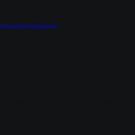
кций, позволяющих с комфортом серфить по нашему магазину.
вторизация не нужна.
итики конфиденциальности
осто валяется на земле? С этим плагином, теперь бомбу можно сл
ь на "E"(прям так же как и при разминировании) и сломать ее. П
и показывается уведомление, типа: Нажми "E", чтобы сломать б
страивается)
 стандартные звуки из CS, чтобы игроки не качали лишних файл
е-таки сможет поставить бомбу