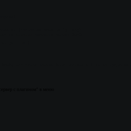
версии)
онфигах (серверная команда fg_lang)
сли на сервере изменена модель бомбы
ние gsclient)
 бомбу все равно нельзя было поставить (так же продолжал
сервер с плагином" в меню