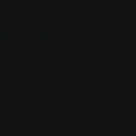
ступ по услуге gamecms
у, но это будет им чего то стоить. Ибо нехрен терять бомбу!