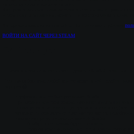
на кнопку ниже и войдите на сайт.
Авторизированным пользователям доступны много разных фун
Чтобы покупать плагины, менять IP и восстанавливать ключ, а
Авторизовываясь на нашем сайте, Вы принимаете условия
пол
ВОЙТИ НА САЙТ ЧЕРЕЗ STEAM
C4 Destroyer
Почему контры не могут ничего сделать с бомбой, если она пр
Если пачка брошена, любой контер может к ней подойти, нажат
сюрприз 😀
с дефузами контер быстрее ломает бомбу
при касании контром бомбы, начинают мигать щипчики, 
оповещения в чат или по центру экрана или в худ (все на
звуковое сопровождение тоже настраивается, подобраны
наказания при установке сломанной бомбы
бомбу просто нельзя будет поставить
террора убьет молнией, но потом другой террор вс