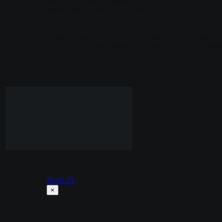
ударит террора, оставив 1HP
бомба будет ставится оооочень долго
мало наказаний? Добавьте уникальные с помощью 
наказания выбираются рандомно, в конфиге можно указа
можно предоставить возможность ломать бомбу только и
ну и контру, кто сломал бомбу, полагается награда в разм
Как видно по типам наказаний, плагин не ломает логику игры(з
В целом выглядит очень нативно, как будто так и задумывалось
Автор
SKAJIbnEJIb
Стоимость
195руб
26.01.21
×
C4 Destroyer