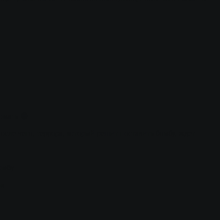
омать 😁
осле чего, террора, который решит поставить бомбу, ждет
омбу
ов