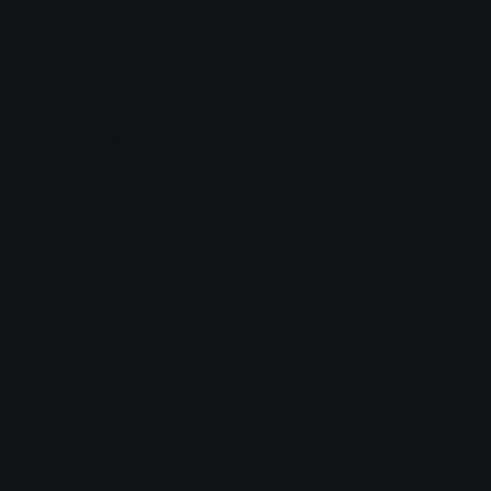
нативов и форвардов
ть нужные типы для Вашего сервера
грокам с нужными правами, например VIP. Или можно давать до
ере 1000$
а исключением первого). Терроры все-таки смогут поставить бомб
 в кс, ниже есть видео 👀