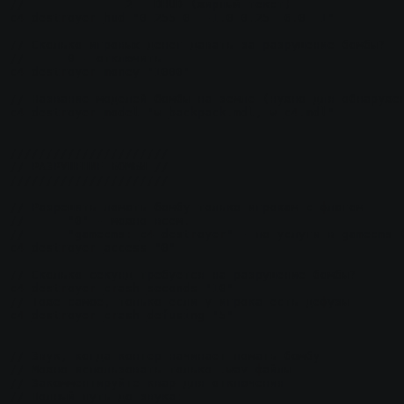
//		2 - DHUD (жирный текст)

c4_destroyer_hud "0 255 0  -1.0 0.25  6.0  1"

// Сколько игровых денег давать за разрушение бомбы?

//	0 - отключить

c4_destroyer_money "1000"

// Название моделей бомбы на земле (нужно для обнаружен
c4_destroyer_model "w_backpack.mdl, w_c4.mdl"

//////////////////////

// РАЗРУШЕНИЕ БОМБЫ //

//////////////////////

// Разрешить ломать бомбу только игрокам с флагом

//	"0" - можно всем.

//	"gamecms:_c4_destroyer" - по услуги в gamecms (смотрите документацию по плагину VIP RBS, делается аналогично)

c4_destroyer_access "0"

// Сколько секунд требуется на разрушение бомбы?

c4_destroyer_crash_seconds "10"

// Тоже самое, только если у игрока есть дефузы

c4_destroyer_crash_defusing "5"

// Звук, когда контер начинает ломать бомбу

// Можно использовать только .wav файлы

// Закомментируйте квар для отключения

// Полный путь до звука:
