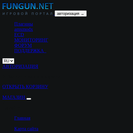
авторизация →
Плагины
amxmodx
ECD
МОНИТОРИНГ
ФОРУМ
ПОДДЕРЖКА
АВТОРИЗАЦИЯ
У Вас нет товаров в корзине
ОТКРЫТЬ КОРЗИНУ
7
МАГАЗИН
7
На сайте
Главная
Карта сайта