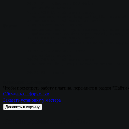
26.01.21
 - обновить ВСЕ ФАЙЛЫ
- релиз бета версии
25.01.26BETA
 - обновить .amxx
- исправлено чтение lang файла (баг прошлой 
24.10.10BETA
 - обновить ВСЕ ФАЙЛЫ
- обновлено ядро плагина
Версия
- добавлена полная мультиязычность, даже в к
- добавлен квар c4_destroyer_model, нужен, е
22.12.07BETA
 - обновить .amxx
- обновлено ядро (gamecms функции и обнаруже
21.03.23
 - обновить .amxx
- релиз бета версии
20.09.24BETA
 - обновить .amxx
- исправлен баг, когда после наказания SLAY,
20.08.30
 - релиз
Категория
Серверные
Чтобы посмотреть работу плагина, перейдите в раздел "Найти 
Обсудить на форуме 👀
Заказать установку у мастера
Добавить в корзину
Конфигурационные файлы