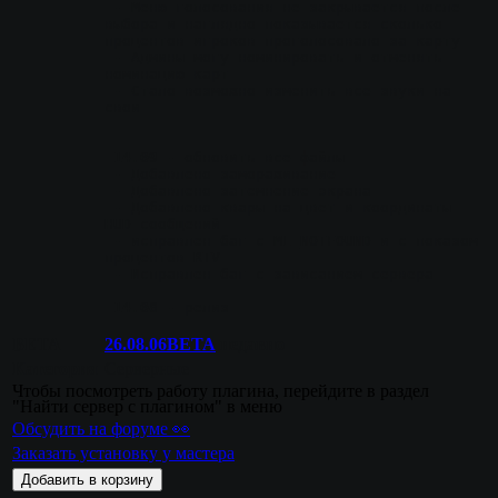
 - Меню голосования не закрывается после 
выбора и наглядно показывается сколько 
процентов игроков проголосовало за карту
 - Админы могу номинировать и отменять 
номинацию карт
 - Стало возможно изменить все звуки на 
свои
14.09
 - обновить все файлы
 - Добавлено замораживание
 - Добавлено затемнение экрана
 - Добавлено квары на цвет и координаты 
HUD сообщений
 - исправлен баг с ML_NOTFOUND и с показом 
процентов RTV
 - Исправлен баг с зависанием сервера
14.08
 - релиз
BETA
26.08.06BETA
недавно
Категория
Серверные
Чтобы посмотреть работу плагина, перейдите в раздел
"Найти сервер с плагином" в меню
Обсудить на форуме 👀
Заказать установку у мастера
Добавить в корзину