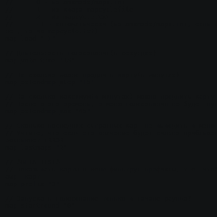
//	0 - из amxmodx/maps.ini

//	1 - из квара mapcyclefile

//	2 - из mapcycle.txt

//	-1 - автоматически (из amxmodx/maps.ini, если файла нет, то из mapcyclefile, если 
нет, то из mapcycle.txt)

map_load "-1"

// Длительность голосования(в секундах)

map_vote_time "15"

// На сколько можно продлить карту(в минутах)

map_extendmap_step "15"

// На сколько максимум(в минутах) можно продлить карту

// После этого времени, в меню голосования не будет пун
map_extendmap_max "45"

// Сколько последних сыгранных карт не выводить в меню

// Учтите, что если это значение будет сильно приближен
возникнет ERROR 

map_lastmaps "2"

// #BETA TEST#

// Показывать карты в меню фильтруя префиксы, т.е. чтоб
awp_ карт

map_prefix "0"

// Запускать голосование только в начале раунда?

map_startround "0"
