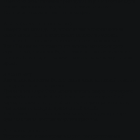
В меню не будет показана предыдущая карта и текущая карта,
так же карту можно продлить на несколько минут.
Все значения можно изменить в конфиге
2. RTV (вызвать голосование)
Введите чат команду
rtv
, чтобы вызвать голосование за
смену карты. Если определенное количество человек
напишет rtv, то вызовется голосование с выбором карт.
Если Вы админ, то команда
rtv
вызовет меню(смотрите
скриншоты), в котором будет сказано вызвать голосование
или нет. То есть админ сможет вызвать голосовалку в любое
время.
3. Const Map
Карта, которая всегда будет стоять в меню на первой позиции
и выделена красным цветом.
Для чего это надо? Сюда можно вписать самую популярную
карту(обычно это de_dust2). Если в меню нет достойной
карты, то можно всегда выбрать ту, которая нравится всем,
тем самым не потерять драгоценный онлайн.
Если никто не проголосовал за карту, то следующая карта
будет как раз та, которая выделена красным.
4. Номинация карт
Игроки могут номинировать карты, для предстоящего