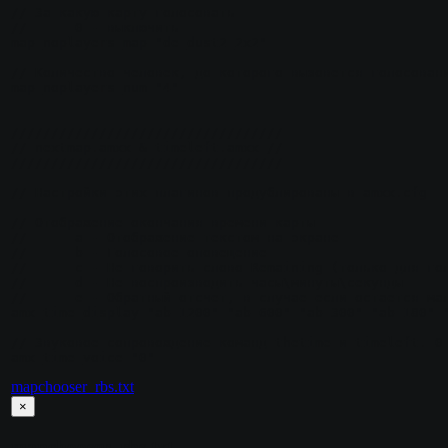
// За какую карту голосовать

//	0 - выключить

map_noplayers_map "de_dust2_2x2"

// Количество человек, до которого вызовется голосовани
map_noplayers_num "4"

//////////////////////////////////

// nextmap.amxx & timeleft.amxx //

//////////////////////////////////

// Настройки этих плагинов продублированы в amxx.cfg

// Отображение окончания времени карты

//	a - Отображение текстом на экране

//	b - Голосовое оповещение

//	c - Не говорить слово Remaining (только для голосового оповещения)

//	d - Не воспроизводить часы\минуты\секунды

//	e - Обратный отсчет, в случае если остается мало секунд до конца карты

amx_time_display "ab 1200" "ab 600" "ab 300" "ab 180" "
// Звуковое сопровождение команд thetime и timeleft. 0 
mapchooser_rbs.txt
×
mapchooser_rbs.txt