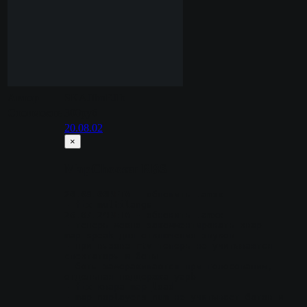
Автор
SKAJIbnEJIb
Стоимость
300руб
20.08.02
×
MapChooser RBS
26.08.06BETA
 - обновить .amxx
- fix multilangs
26.07.24BETA
 - обновить .amxx
- теперь можно закомментировать квар 
map_speak для отключения звуков
- при вызове rtv теперь не учитываются 
спектаторы и боты
- боты замораживаются при голосовании, 
отдельная поддержка yapb
- fix квара map_load
- map_noplayers_num не учитывает ботов и 