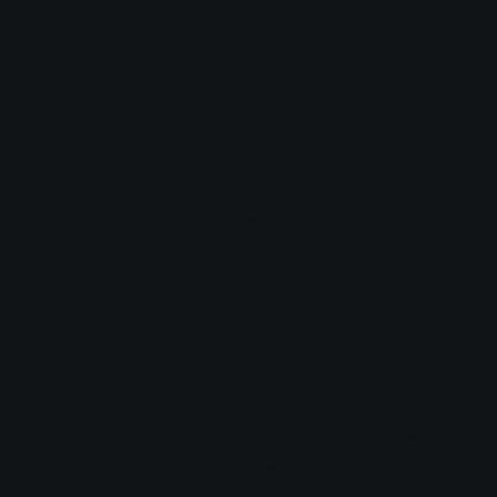
 - остальные баги
15.01.05
 - обновить .amxx
 - исправлены различные баги
15.01.03
 - обновить .amxx
 - Исправлен баг с nomination(игрок мог 
бесконечно номинировать карты)
15.01.02
 - обновить .amxx, .cfg и lang 
файл!
 - Переработана система
 - Устранено много ошибок
 - Добавлена возможность отменить 
голосование
 - Добавлен квар на время смены карты
 - Добавлен квар на старт голосования 
только в начале раунда
 - Добавлен квар, который запоминает 
последние N сыгранных карт
 - Добавлена команда /last
14.11.15
 - обновить .amxx и 
lang файл
 - Убран квар map_rtv_min
14.11.03
 - обновить .amxx
 - Стабильная работа плагина, не смотря на 
технические проблемы с нашей 
стороны(проверка лицензии)
 - Наши зеркала: RU(два зеркала), UA, BY, 