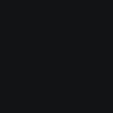
голосования. Чат командой
/maps
или
/nomination
вызывается меню, в котором отображен список уже
номинированных карт и карт, которые можно номинировать.
В меню голосования эти карты будут выделяться желтым
цветом.
Так же карту можно номинировать просто написав ее в чат:
de_inferno
5. No Players
Когда на сервере мало игроков, эта функция предложит им
меню, в котором будет написано: сменить карту на
de_dust2_2x2 (или любую другую, см. кфг)
Почему то эту карту все так любят, что онлайн сразу же
возрастает. Если игроки проголосовали против, меню не
будет вылезать 15 минут.
Если на сервере нет никого, то плагин сам сменит карту на
de_dust2_2x2 через какое то время
6. Ночной режим
Ночью играет не так много человек, и разумнее не выводить
в список голосования большие и не популярные карты, для
этого и сделана эта функция. Выбираете период: с 23 до 8
утра и в это время будут выводится в голосовалку только
карты из maps_night.ini