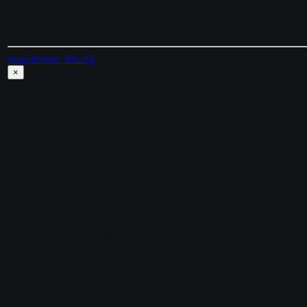
Конфигурационные файлы
mapchooser_rbs.cfg
×
mapchooser_rbs.cfg
// RU: Для перевода файлов плагина используйте серверну
// Лицензионный ключ вводить в файл amxmodx/data/fg_key
создастся сам при рестарте/смены карты сервера)

// Серверная команда "map_govote" запустит голосование 
// Нужна для модов типа GunGame, где голосование выскак
mp_timelimit

////////////////////////

// ОСНОВНЫЕ НАСТРОЙКИ //

////////////////////////

// Включить плагин? (можно отключать плагином Cvar On M
map_enable "1"

// Откуда брать список карт
