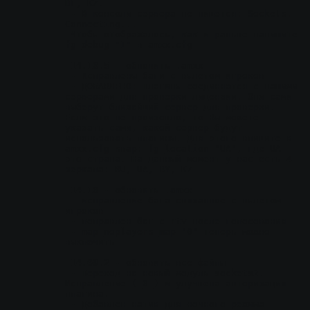
DE, KZ.
 - В консоли сервера не пишется: Sockets. 
Connecting...
 Чтобы отображалось, как и раньше напишите 
fg_debug "1" в amxx.cfg 
14.10.5
 - обновить .amxx
 - Исправлены баги с вылетом игроков
 - ДОБАВЛЕНО: Плагины соединяются с нашими 
серверами для проверки лицензии. Они сами 
выберут ближайший сервер для проверки. 
Если это не произошло, то Вы можете 
указать сами, какой сервер будут 
использовать плагины. Для этого впишите в 
amxx.cfg квар: fg_location "UA", где UA 
это страна. На данный момент у нас есть 4 
зеркала: RU, UA, BY, KZ
14.10
 - обновить .amxx
 - исправление бага связанное с вылетом 
игроков
 - поправлен баг с rtv после голосования
 - map_noplayers_map "0" теперь можно 
выключить
14.09.2
 - обновить все файлы
 - Переход на новый модуль sockets2. 
Исправление (_0_) и улучшена авторизация 
плагина.
 - Добавлен натив для ночного режима