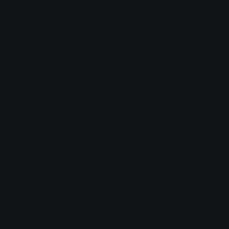
//	Пути к файлам должны писать раздельно через пробел

//	Не нужно указывать в начале пути папку sound!

//	Звуки могут быть формата wav и mp3

//	Всего должно быть 6 файлов, не больше и не меньше. Первые 5 звуки отсчета, 6-ой 
звук: Time to choose...

map_speak "fvox/one.wav fvox/two.wav fvox/three.wav fvo
Gman/Gman_Choose2.wav"

// Карта, которая всегда будет стоять на первом месте в
быть в списке карт map_load)

//	0 - выключить

map_const_map "de_dust2"

// Ночной режим

// Промежуток времени, когда плагин будет брать карты и
//	"час_с_которого - до_какого_часа"

// Закомментируйте для отключения

map_night "23-08"

////////////////////

// Номинация карт //

////////////////////

// Дать возможность игрокам номинировать карты для пред
// Команда /maps или /nomination или просто написать в 
map_nomination "1"
