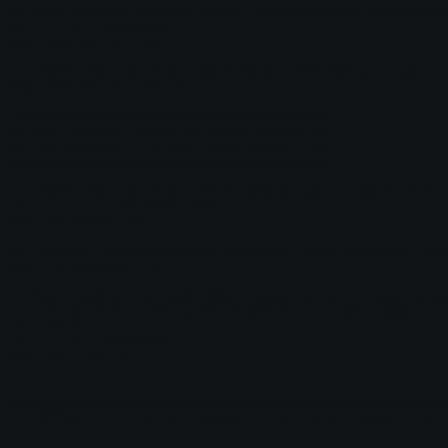
// Флаг админа, который может неограниченное количество
//	0 - отключить

map_nomination_flag "f"

// Через сколько минут можно будет номинировать карты

map_nomination_time "1"

////////////////////////////////////////

// RTV (вызвать меню для смены карты) //

// чат команды: rtv или rockthevote   //

////////////////////////////////////////

// Через сколько минут после начала карты, можно исполь
//	-1 - отключить RTV

map_rtv_delay "3"

// Процент проголосовавших игроков, после которого вызы
map_rtv_percent "50"

// Флаг админа, который может сразу вызвать голосование
// Так же если голосование включено, то админ может его
sv_restart 1

//	0 - отключить

map_rtv_flag "f"

///////////////////////////////////////////////////////
// NoPlayers (Если на сервере станет мало игроков, появ
///////////////////////////////////////////////////////