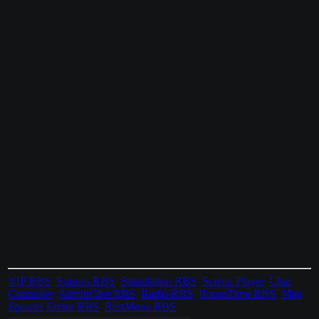
7. nextmap.amxx и timeleft.amxx
В комплекте идут еще два стандартных плагина амхх.
Ставить их не обязательно, просто они немного
видоизмененные и тесно связаны с голосованием за карту.
Поэтому и решил их сюда добавить.
8. Отмена голосования
Админ может как принудительно создать, так и отменить
голосование. Чтобы это сделать, надо ввести в чат rtv,
откроется меню с вопросом: Отменить текущее голосование?
Да Нет, так же можно просто сделать sv_restart 1
9. Последние сыгранные карты
Можно указать количество последних сыгранных карт,
которые не будут выводиться в меню голосования. Чтобы
просмотреть последние сыгранные карты, напишите /last
Похожие плагины
VIP RBS
,
Snipers RBS
,
Stimulation RBS
,
Screen Player
,
Chat
Controller
,
AdminChat RBS
,
Radio RBS
,
BonusTime RBS
,
Map
Spawns Editor RBS
,
RestMenu RBS