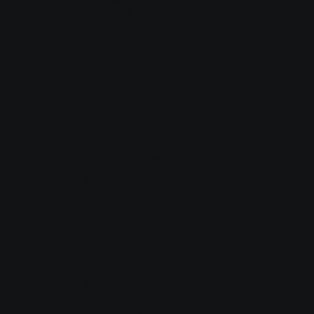
 - отображение имени игрока при 
NoPlayersMap
15.03.30
 - обновить .amxx
 - возвращен метод подсчета NoPlayersMap
 - исправлена ошибка с черным экраном 
(тестим)
15.03.26
 - обновить .amxx
 - исправлены ошибки в логах
 - исправлена отмена голосования, дубль 
два
15.02.28
 - обновить .amxx, .cfg и ланг 
файл
 - Исправлены ошибки в логах
Версия
 - Добавлен квар map_nomination_time
 - Исправлена отмена голосования
15.02.08
 - обновить .amxx
 - добавлена серверная команда map_govote, 
которая запустит голосование(сделана для 
модов типа GunGame)
15.02.03
 - обновить .amxx и по желанию 
.cfg
 - подсветка неактивных карт в /nomination
 - баг с map_automenu
 - бета тест квара map_prefix, который 
сортирует карты...