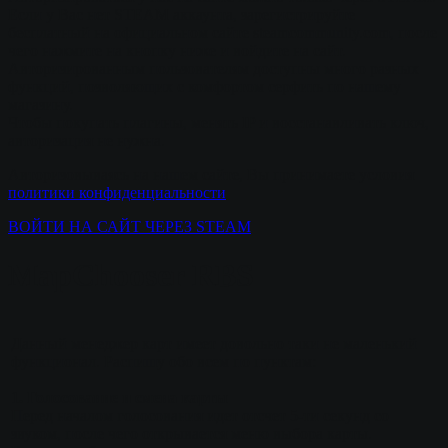
Если у Вас нет STEAM аккаунта, зарегистрируйте
бесплатный на официальном сайте steamcommunity.com, после
чего нажмите на кнопку ниже и войдите на сайт.
Авторизированным пользователям доступны много разных
функций, позволяющих с комфортом серфить по нашему
магазину.
Чтобы покупать плагины, менять IP и восстанавливать ключ,
авторизация не нужна.
Авторизовываясь на нашем сайте, Вы принимаете условия
политики конфиденциальности
ВОЙТИ НА САЙТ ЧЕРЕЗ STEAM
MapChooser RBS
Данный менеджер карт имеет довольно таки не маленький
функционал. Распишу обо всем по пунктам:
1. Голосование и смена карты
Перед началом голосования идет отсчет 5-ти секунд со
звуком, после чего открывается меню выбора карты.