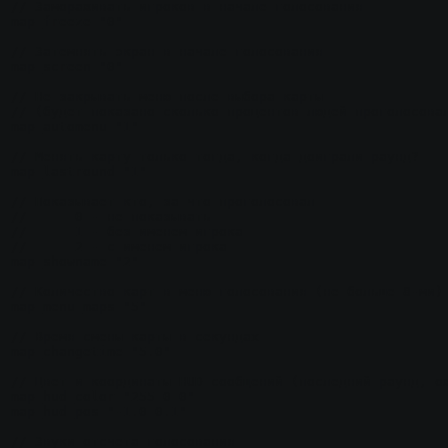
// Замораживать игроков в начале голосования

map_freeze "0"

// Затемнять экран в начале голосования

map_screen "0"

// Не закрывать меню после выбора карты

// (будет показано сколько процентов людей проголосовал
map_automenu "1"

// Менять карту только тогда, когда доиграли раунд?

map_lastround "1"

// Показывает кто, за что проголосовал

//	0 - не показывать

//	1 - без именем игрока

//	2 - с именем игрока

map_showname "2"

// Количество карт в меню голосования (не больше 8-ми)

map_menu_maps "5"

// Время смены карты в секундах

map_changetime "5.0"

// Цвет и координаты HUD сообщений (последний раунд, ож
map_hud_color "255 0 0"

map_hud_pos "-1.0 0.1"

// Звуки отсчета голосования
