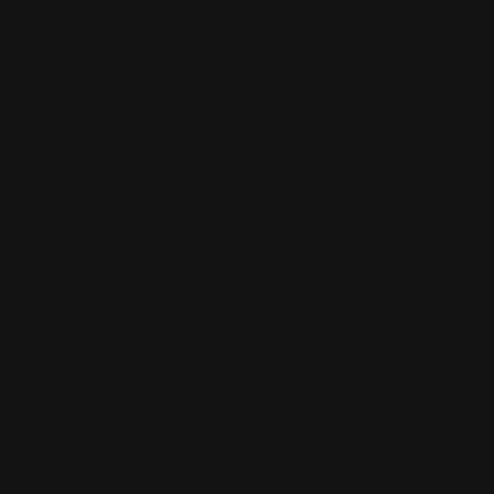
- исправили затемнение экрана
- добавили квар map_enable
- остальные нововведения и исправления 
будем делать в БЕТА версиях
18.10.05
 - обновить .amxx
- исправили косяк с map_noplayers_map, 
который случайно сделали в предыдущей 
обнове
18.09.25
 - обновить .amxx
- Просто обновление привязки, ничего 
нового пока не было добавлено
15.07.15
 - обновить .amxx
 - Немного изменена технология проверки 
ключей
 - Теперь есть отдельный файл настроек в 
amxmodx/data/fg_settings.ini(файл сам 
создастся при первом включении). В файле 
присутствует описание кваров, если хотите, 
можете изменить настройки. В этом же файле 
теперь прописывается почта для плагина 
FunGunUpdater
 - Всего 6 зеркал для проверки ключей
15.04.22
 - обновить .amxx
 - исправлены ошибки в логах
 - еще немного поправлен черный экран