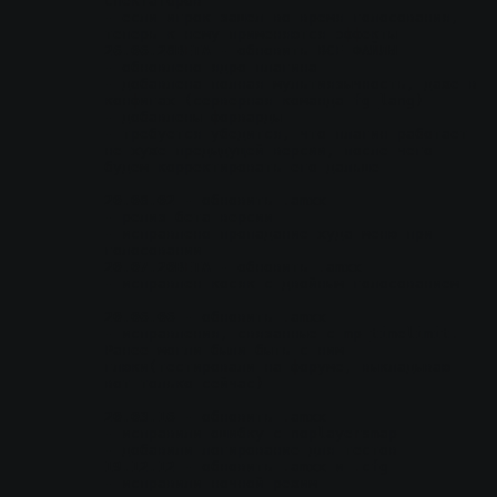
спектаторов
- если игрок зашел во время голосования, 
теперь к нему применяются эффекты
26.06.28BETA
 - обновить ВСЕ ФАЙЛЫ
- обновлено ядро плагина
- добавлена полная мультиязычность, даже в 
конфигах (серверная команда fg_lang)
- добавлены форварды
- требуется убедится, что плагин работает 
не хуже предыдущей версии, после чего 
будем корректировать его дальше
20.08.02
 - обновить .amxx
- релиз бета версии
- исправлено пропадание худа меню при 
голосовании
20.07.20BETA
 - обновить .amxx
- исправлен косяк с двойным голосованием
20.06.06
 - обновить .amxx
- исправления, связанные с mp_timelimit. 
Ранее могли были быть с ним 
глюки(тестировали на форуме, выкладываю 
вот только сейчас)
20.03.16
 - обновить .amxx
- исправили ошибку с noplayersmap
- добавили логирование для тестов
19.12.12
 - обновить .amxx и .cfg
- исправили ночной режим