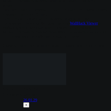
Можно отключить модель парашюта, обычно так все и
делают.
Работает плагин предельно просто: спрыгните откуда-нибудь
и зажмите кнопку
E
(+use)
Если игрок прозрачный, то модель парашюта тоже
прозрачная! Очень удобно для плагина
WallHack Viewer
и
любых других, которые дают прозрачность игрокам
Можно отключить стандартный звук при нажатии на кнопку
Е. Причем звук не сработает только в полете.
Скачать плагин кс парашют можно нажав на кнопку справа
Автор
SKAJIbnEJIb
Стоимость
Бесплатно
26.01.29
×