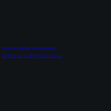
Если у Вас нет STEAM аккаунта, зарегистрируйте
бесплатный на официальном сайте steamcommunity.com, после
чего нажмите на кнопку ниже и войдите на сайт.
Авторизированным пользователям доступны много разных
функций, позволяющих с комфортом серфить по нашему
магазину.
Чтобы покупать плагины, менять IP и восстанавливать ключ,
авторизация не нужна.
Авторизовываясь на нашем сайте, Вы принимаете условия
политики конфиденциальности
ВОЙТИ НА САЙТ ЧЕРЕЗ STEAM
Parachute RBS
Парашют для сервера Counter-Strike 1.6.
Плагин добавляет парашют для cs 1.6 для всех с моделью и
без модели парашюта.
В отличии от аналога, его не нужно каждый раз покупать.
Парашют работает всегда и у всех, хотя в настройках можно
сделать так, чтобы парашют работал только у VIP ;)