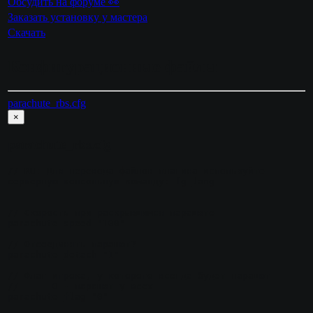
Обсудить на форуме 👀
Заказать установку у мастера
Скачать
Конфигурационные файлы
parachute_rbs.cfg
×
parachute_rbs.cfg
// RU: Для перевода файлов плагина используйте 
серверную консольную команду: fg_lang

// Скорость при раскрывшимся парашюте

parachute_speed "100"

// Отсоединять парашют?

parachute_detach "1"

// Флаг игрока, у которого всегда будет парашют

//	0 - парашют у всех

parachute_flag "0"
