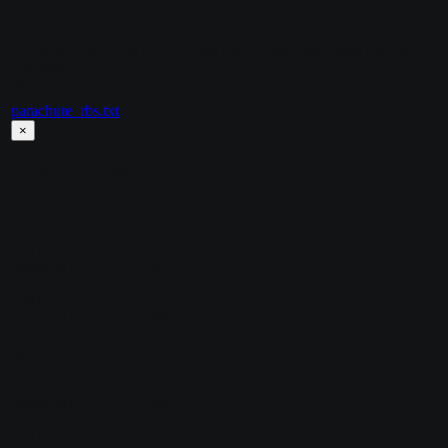
// Включить отображение модели парашюта

parachute_model "1"

// Будет ли играть стандартный звук при нажатии на 
клавишу "E"

parachute_sound "1"
parachute_rbs.txt
×
parachute_rbs.txt
[ru]

PARACHUTE_INFO = empty

[en]

PARACHUTE_INFO = empty

[bg]

PARACHUTE_INFO = празен

[cz]

PARACHUTE_INFO = prázdné

[pl]

PARACHUTE_INFO = pusty

[ro]
