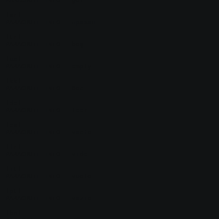
PARACHUTE_INFO = gol

[sr]

PARACHUTE_INFO = празан

[tr]

PARACHUTE_INFO = boş

[ua]

PARACHUTE_INFO = empty

[kk]

PARACHUTE_INFO = бос

[de]

PARACHUTE_INFO = leer

[es]

PARACHUTE_INFO = vacío

[fr]

PARACHUTE_INFO = vide

[it]

PARACHUTE_INFO = vuoto

[pt]

PARACHUTE_INFO = vazio

[bn]
