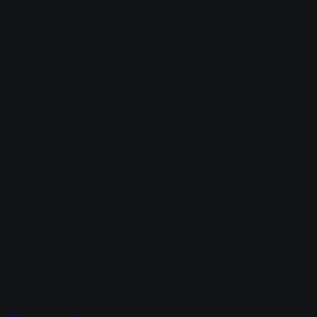
- Релиз стабильной версии. Описание 
изменений смотрите ниже.
17.06.21 BETA
 - обновить .amxx
- Оптимизация кода плагина. Плагин 
cкомпилирован для AMXX 1.8.2, AMXX 1.8.3 и 
для ReAMXX. Все логи теперь пишутся на 
русском языке.
15.07.15
 - обновить .amxx
 - Реклама в консоль клиента теперь 
показывается не одновременно со всеми 
другими бесплатными плагинами, а с 
небольшой задержкой (чтобы не переполнить 
буфер клиента)
15.01.06
 - обновить .amxx
 - Оптимизация
14.10
 - обновить .амхх
 - добавлена проверка на прозрачность 
игрока. Если игрок прозрачный, то парашют 
тоже
14.09
 - релиз
Категория
Бесплатные