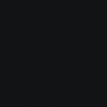
Parachute RBS
26.01.29
 - обновить ВСЕ ФАЙЛЫ
- релиз бета версии
25.01.26BETA
 - обновить .amxx
- исправлено чтение lang файла (баг 
прошлой версии)
24.10.10BETA
 - обновить ВСЕ ФАЙЛЫ
- обновлено ядро плагина
- добавлена полная мультиязычность, даже в 
конфигах (серверная команда fg_lang)
22.12.07BETA
 - обновить .amxx
- обновлено ядро (gamecms функции и 
обнаружение gsclient)
22.11.15
 - обновить .amxx
- релиз БЕТА версии
21.08.22BETA
 - обновить .amxx
- исправлена ошибка в логах
20.06.06
 - обновить .amxx
- обновление ядра
17.12.12
 - обновить .amxx и .cfg
- Добавлен квар parachute_sound, который 
может отключить стандартный звук при 
Версия
нажатии на клавишу "E"
17.08.11
 - обновить .amxx