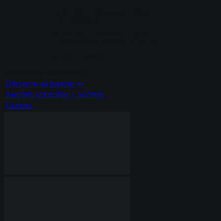
15.01.06
 - обновить .amxx
 - Оптимизация
14.12.30
 - обновить .amxx
 - Исправлена ошибка в логах
14.10
 - релиз
Категория
Бесплатные
Обсудить на форуме 👀
Заказать установку у мастера
Скачать