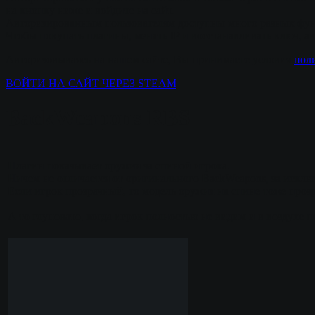
на кнопку ниже и войдите на сайт.
Авторизированным пользователям доступны много разных фун
Чтобы покупать плагины, менять IP и восстанавливать ключ, а
Авторизовываясь на нашем сайте, Вы принимаете условия
пол
ВОЙТИ НА САЙТ ЧЕРЕЗ STEAM
BackWeapons RBS
Плагин показывает оружия за спиной игрока.
Ничем не отличается от оригинального BackWeapons, за искл
Если игрок прозрачный, то модель оружия на спине тоже проз
А то глуповато, когда игрок полностью не видим и в воздухе п