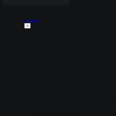
Автор
SKAJIbnEJIb
Стоимость
Бесплатно
20.06.06
×
BackWeapons RBS
20.06.06
 - обновить .amxx
- обновление ядра
17.08.11
 - обновить .amxx
- Релиз стабильной версии. Описание изменени
17.06.13 BETA
 - обновить .amxx
- Оптимизация кода плагина. Плагин cкомпилир
15.07.15
 - обновить .amxx
Версия
 - Реклама в консоль клиента теперь показывается не одновременно со всеми другими бесплатными плагинами, а с небольшой задержкой (чтобы не переполнить 
буфер клиента)
15.02.19
 - обновить .amxx
 - Не исчезало оружие если игрок бвл невидим
15.01.30
 - обновить .amxx
 - Исправлена ошибка в логах