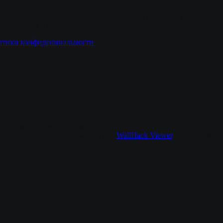
кций, позволяющих с комфортом серфить по нашему магазину.
вторизация не нужна.
итики конфиденциальности
ючением прозрачностью моделек оружий.
рачная! Очень удобно для плагина
WallHack Viewer
, ну и для мн
ередвигается AK47 :)