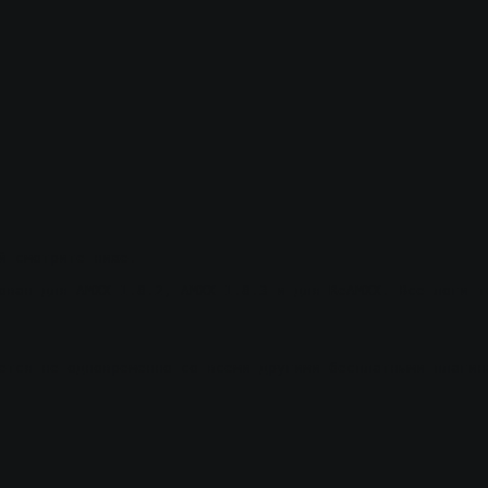
й смотрите ниже.
ован для AMXX 1.8.2, AMXX 1.8.3 и для ReAMXX. Все логи т