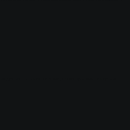
огих других плагинов, которые делают прозрачных игроков.