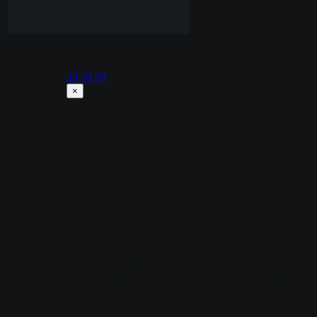
Автор
SKAJIbnEJIb
Стоимость
145руб
20.08.08
×
CSDM Lite
20.08.08
 - обновить .amxx
- исправление ошибки со спавном 
спектаторов
- фикс пополнения патрон от 
ultimate_weapons
20.06.06
 - обновить .amxx
- теперь рандомные спавны работают даже в 
начале раунда
- обновление ядра csdm
19.11.02
 - обновить .amxx и .cfg
- релиз бета версии
- пользователями БЕТА версии, достаточно 
обновить .amxx
19.09.11BETA
 - обновить .amxx и .cfg
- исправлена ошибка в логах на amxx 190