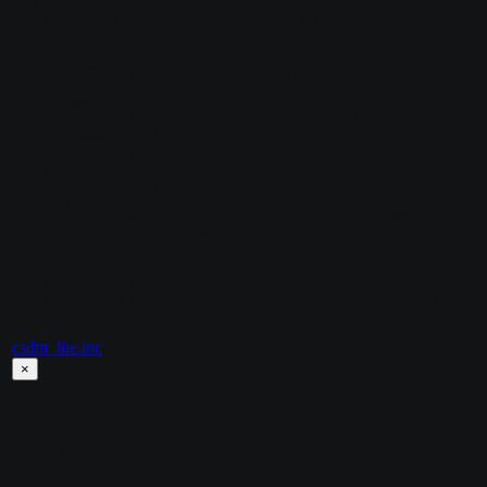
[ru]

CSDM_RESPAWN = Возрождение через %d

CSDM_GUNS_CHAT_GUNS			= 
!n[!gWEAPONS!n] !tМеню выбора оружий появится при 
следующем респавне!

CSDM_GUNS_CHAT_SAVE			= 
!n[!gWEAPONS!n] !tВыбор оружия сохранен!n! Для вызова 
меню напишите !g/guns

CSDM_GUNS_MAIN_TITLE		= \r[\yWEAPONS\r]\w 
Меню оружий

CSDM_GUNS_PRIMARY_TITLE		= \r[\yWEAPONS\r]\w 
Выберете основное оружие

CSDM_GUNS_SECONDARY_TITLE	= \r[\yWEAPONS\r]\w 
Выберете вторичное оружие

CSDM_GUNS_MAIN_NEW			= Новое 
оружие

CSDM_GUNS_MAIN_PREVIOUS		= Предыдущее оружие

CSDM_GUNS_MAIN_SAVE			= Сохранить 
выбор
csdm_lite.inc
×
csdm_lite.inc
/* CSDM Lite Functions

*

* by SKAJIbnEJIb
