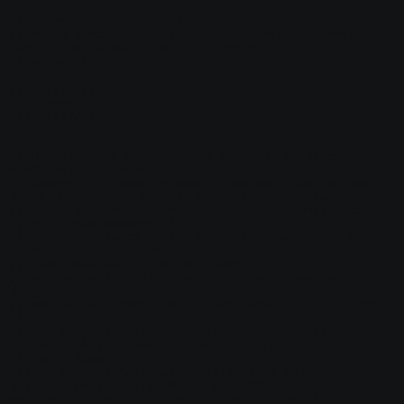
// Количество HP при возрождении

// Можно изменить плагином Cvar On Map, например на 
карте 35hp выдавать соответственно 35

csdm_health "100"

////////////

// Оружия //

////////////

// Впишите сюда оружия через запятую, которые будут 
отображаться в меню

// Вводить эту команду можно в консоль сервера или 
через плагин Cvar On Map. Изменит оружия сразу.

// Чтобы отключить меню, достаточно отключить все 
пункты: csdm_weapons ""

// Чтобы, например AK47 в меню отображался как Калаш, 
напишите вот так: ak47:Калаш

// Ниже показано несколько примеров

//csdm_weapons "ak47:Калаш, m4a1:Эмка, awp:Слон, 
deagle"

//csdm_weapons "AK47, M4A1, Awp, Deagle, USP, Glock 
18"

//csdm_weapons "ultimate_ak47, ultimate_m4a1, 
ultimate_ak47asiimov, ultimate_m4a1toxic, 
ultimate_deagle"

//csdm_weapons "ultimate_ak47:Золотой AK47, 
ultimate_m4a1:Золотой M4A1, ak47:Обычный AK47, 
m4a1:Обычный M4A1, ultimate_deagle, Deagle"
