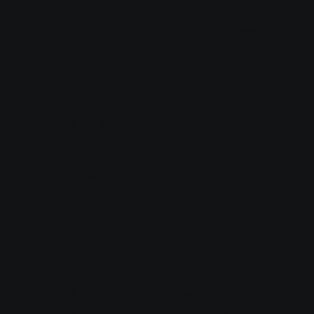
- исправлено падение сервера на cs_ 
картах. Теперь плагин не удаляет 
заложников, а прячет их, тем самым не 
создает конфликт для других плагинов
- добавили квар csdm_health, который 
позволяет указать хп игрока при респавне. 
Актуально для карт 35hp и подобных
18.08.05BETA
 - обновить .amxx и .cfg
- добавлен квар csdm_replace
- исправлен квар csdm_ultimate_access
- исправлен косяк с загрузкой оружий
18.08.04BETA
 - обновить .amxx и .cfg
- удален файл csdm_lite.ini (оружия теперь 
настраиваются в csdm_lite.cfg)
- добавлен квар csdm_random
- добавлена возможность выдавать оружия из 
Ultimate Weapons!
- добавлен квар csdm_ultimate_access 
(запрещает брать простым игрокам 
золотое(ultimate_) оружие)
- добавлена возможность переименовать 
пункты в меню оружия
18.04.10
 - обновить .amxx
- исправлен баг связанный с падением с 
высоты
18.03.24
 - обновить .amxx
- релиз бета версии
18.01.11BETA
 - обновить .amxx