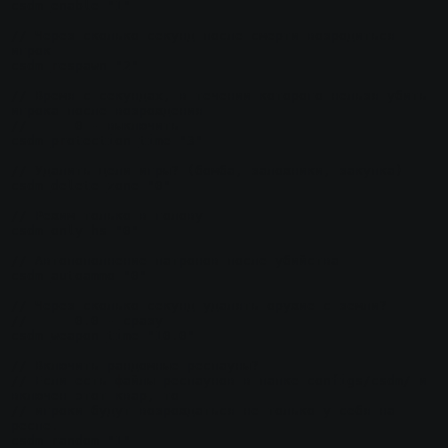
csdm_enable "1"

// Через сколько секунд после смерти возродиться 
игрок

csdm_respawn "2"

// Время с секундах, в течении которого нельзя убить 
игрока после возрождения

//	0 - выключить

csdm_protection_time "3"

// Удалить цели игры? (бомба, заложники, закупка)

csdm_delete_zone "0"

// Режим только в голову

csdm_only_hs "0"

// Автопополнение патронов после убийства

csdm_autoammo "0"

// Через сколько секунд удалять оружие с земли?

//	0.0 - сразу

csdm_weapon_time "10.0"

// Включить рандомные респауны?

// Если есть файлы респаунов в папке configs/csdm/ и 
включен этот квар, то

// игроки будут возрождаться не только у себя на 
респе.

csdm_random "1"
