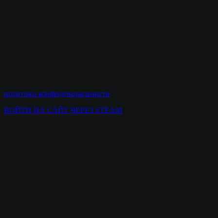
Если у Вас нет STEAM аккаунта, зарегистрируйте
бесплатный на официальном сайте steamcommunity.com, после
чего нажмите на кнопку ниже и войдите на сайт.
Авторизированным пользователям доступны много разных
функций, позволяющих с комфортом серфить по нашему
магазину.
Чтобы покупать плагины, менять IP и восстанавливать ключ,
авторизация не нужна.
Авторизовываясь на нашем сайте, Вы принимаете условия
политики конфиденциальности
ВОЙТИ НА САЙТ ЧЕРЕЗ STEAM
CSDM Lite
CSDM Lite - Упрощенная версия CS Death Match
Плагин не создает никакой нагрузки и не требует
дополнительных модулей, легко настраивается. Обычный
Counter-Strike DeathMatch.
Оставлены только на наш взгляд самые нужные функции: