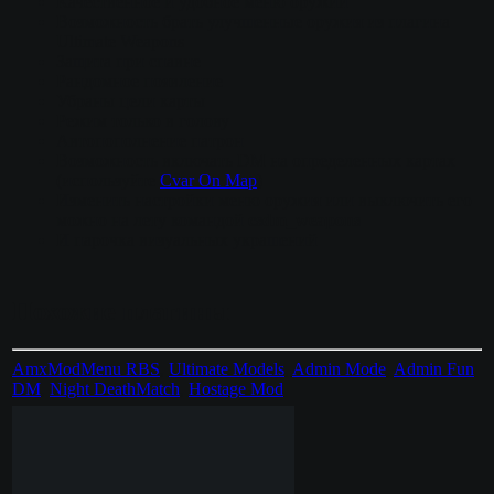
Качественное и удобное меню оружий
Возможность брать улучшенные оружия из плагина
Ultimate Weapons
Защита при спавне
Рандомное появление
Убраны цели карты
Режим только в голову
Автопополнение патрон
Возможность включать DM на определенных картах
(используйте
Cvar On Map
)
Изменить настройки меню оружия или выключить его
можно на лету командой
csdm_weapons
И парочка визуальных украшений
Похожие плагины
AmxModMenu RBS
,
Ultimate Models
,
Admin Mode
,
Admin Fun
DM
,
Night DeathMatch
,
Hostage Mod