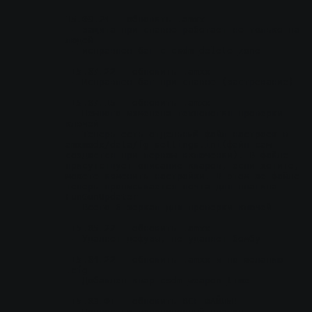
15.09.24
 - обновить .amxx
 - защита при спавне работает не только на 
людей
 - исправлен баг с csdm_delete_zone
15.07.22
 - обновить .amxx
 - Исправлен баг при спавне (застревание)
15.07.15
 - обновить .amxx
 - Немного изменена технология проверки 
ключей
 - Теперь есть отдельный файл настроек в 
amxmodx/data/fg_settings.ini(файл сам 
создастся при первом включении). В файле 
присутствует описание кваров, если хотите, 
можете изменить настройки. В этом же файле 
теперь прописывается почта для плагина 
FunGunUpdater
 - Всего 6 зеркал для проверки ключей
15.05.22
 - обновить .amxx
 - Удаляет дефузы, не удаляет бомбу
15.04.22
 - обновить .amxx и по желанию 
.cfg
 - Добавлен квар csdm_weapon_time
15.03.01
 - обновить ВСЕ ФАЙЛЫ!
 - Полностью перепиленный плагин