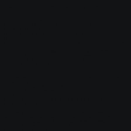
csdm_weapons "AK47, M4A1, Awp, Deagle, USP, Glock 18"

// Названия оружий:

// B1: glock18,usp,p228,deagle,elite,fiveseven

// B2: m3,xm1014

// B3: mac10,tmp,mp5navy,ump45,p90

// B4: 
galil,ak47,m4a1,famas,sg552,aug,g3sg1,sg550,scout,awp

// B5: m249

// ULTIMATE: так же можете использовать оружие из 
плагина Ultimate Weapons, просто впишите его 
название, которое указывали в ultimate_weapons.ini. 
Например "ultimate_ak47"

// Если Вы используете ultimate_ оружия, то кто имеет 
к ним доступ?

//	0 - разрешено всем

//	-1 - в зависимости от пункта <flags> в 
ultimate_weapons.ini

//	флаг - только игроки с этим флагом

csdm_ultimate_access "-1"

// Если у игрока в руках есть оружие(например было 
выдано другим плагином), то при взятии из меню:

//	0 - выдать и будет два оружия в руках

//	1 - выкинуть то что было в руках

//	2 - заменить оружие
