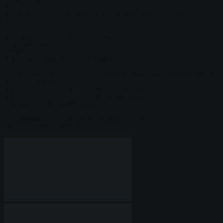
*

* This file is provided as is (no warranties).

*/

#if defined _csdm_lite_included

  #endinput

#endif

#define _csdm_lite_included

// Вызывается, когда включается или выключается CSDM

//	type:

//		0 - CSDM выключается

//		1 - CSDM включается

forward csdm_mode(type)

// Возвратит true если включен CSDM

native csdm_enable()