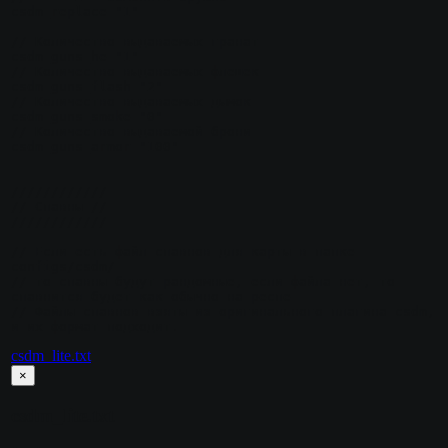
csdm_replace "1"

// Количество выдаваемых гранат

csdm_guns_he "1"

// Количество выдаваемых флешек

csdm_guns_flash "2"

// Количество выдаваемых дымок

csdm_guns_smoke "0"

// Количество выдаваемой брони

csdm_guns_armor "100"

////////////

// Спавны //

////////////

// Если есть файл спавнов для карты в папке 
configs/csdm/

// то спавны будут рандомные, если файла нет, то 
спавнится будет как обычно на респе

// Файлы спавнов взяты из оригинального плагина csdm, 
csdm_lite.txt
×
csdm_lite.txt