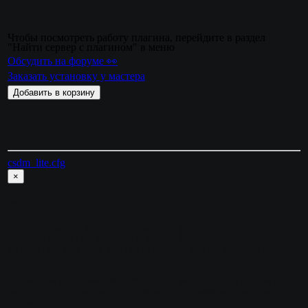
14.10
 - релиз
Категория
Серверные
Чтобы посмотреть работу плагина, перейдите в раздел
"Найти сервер с плагином" в меню
Обсудить на форуме 👀
Заказать установку у мастера
Добавить в корзину
Конфигурационные файлы
csdm_lite.cfg
×
csdm_lite.cfg
// Лицензионный ключ вводить в файл 
amxmodx/data/fg_keys.ini (если файла нет, он 
создастся сам при рестарте/смены карты сервера)

// Включить режим DM? Можно по умолчанию отключить, а 
на определенной карте включать с помощью плагина Cvar 
On Map
