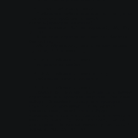
14.11.03
 - обновить .amxx
 - Стабильная работа плагина, не смотря на 
технические проблемы с нашей 
стороны(проверка лицензии)
 - Наши зеркала: RU(два зеркала), UA, BY, 
DE, KZ.
 - В консоли сервера не пишется: Sockets. 
Connecting...
 Чтобы отображалось, как и раньше напишите 
fg_debug "1" в amxx.cfg 
14.10.7
 - обновить .amxx
 - исправление ошибок
14.10.6
 - обновить .amxx и .cfg
 - добавлена защита респавна
14.10.5
 - обновить .amxx
 - ДОБАВЛЕНО: Плагины соединяются с нашими 
серверами для проверки лицензии. Они сами 
выберут ближайший сервер для проверки. 
Если это не произошло, то Вы можете 
указать сами, какой сервер будут 
использовать плагины. Для этого впишите в 
amxx.cfg квар: fg_location "UA", где UA 
это страна. На данный момент у нас есть 4 
зеркала: RU, UA, BY, KZ