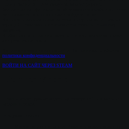
Если у Вас нет STEAM аккаунта, зарегистрируйте
бесплатный на официальном сайте steamcommunity.com, после
чего нажмите на кнопку ниже и войдите на сайт.
Авторизированным пользователям доступны много разных
функций, позволяющих с комфортом серфить по нашему
магазину.
Чтобы покупать плагины, менять IP и восстанавливать ключ,
авторизация не нужна.
Авторизовываясь на нашем сайте, Вы принимаете условия
политики конфиденциальности
ВОЙТИ НА САЙТ ЧЕРЕЗ STEAM
Ultimate Models
Плагин меняет разные модели на сервере кс 1.6, в частности
модели игроков.
Что умеет плагин
Меняет модели игроков.
Изменить модель можно по