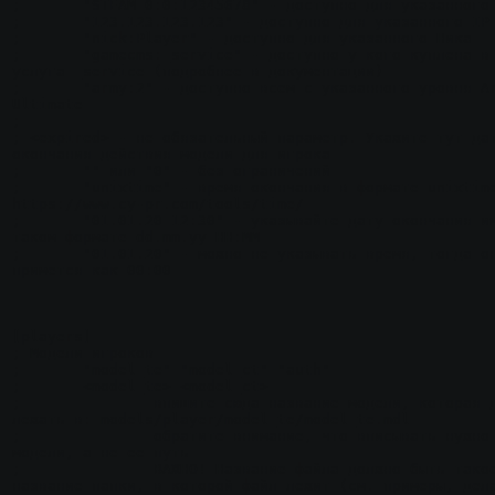
;	"STEAM_0:0:12345678" - доступно для указанного STEAM ID

;	"123.123.123.123" - доступно для указанного IP

;	"nick:Player" - доступно для указанного Ника

;	"gamecms:_service" - доступно у кого куплена в GameCMS 
услуга _service (подробнее в документации)

;	"army:2" - доступно всем с указанного уровня Army Ranks 
Ultimate

;

; <expired> - не обязательный параметр. Укажите тут дат
окончания действия модели для игрока

;	"" или "0" - без ограничений

;	"unixtime" - время окончания в формате unixtime 
https://www.cy-pr.com/tools/time/

;	"01.01.20 12:30" - указывайте дату окончания именно в 
таком формате dd.mm.yy HH:MM

;	"01.01.20" - можно не указывать время, тогда оно 
примется как 00:00

[players]

; Модели игроков

;	"model_te" "model_ct" "auth"

;	<model_te> <model_ct>

;		впишите сюда название модели, которая должна 
лежать в: models/player/model_te/model_te.mdl

;		обратите внимание, что вписывать нужно название 
модели, а не ее путь

;		ВАЖНО! Название файла должно быть такое же как и 
название папки, в которой файл лежит (см. примеры, дела