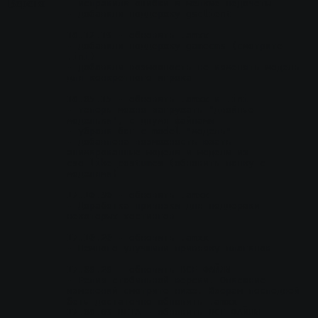
Версия
- исправили ошибки и мелкие недочеты
- добавили поддержку gsclient
18.12.19
 - обновить .amxx
- добавили поддержку gamecms (смотрите 
.ini)
- добавили возможность не изменять модель 
для конкретного игрока
18.05.15
 - обновить .amxx и .ini
- теперь можно загружать "двойные 
модельки", с двумя файлами
- убрали баг с model "модель"
- добавлена возможность юзать 
анимированные модели и модели из 
cso_like_costumes (обновить папку с 
моделями)
17.10.30
 - обновить .amxx
- Доработка привязки для поддержки 
некоторых хостингов
17.10.20
 - обновить .amxx
- Немного улучшили привязку плагинов
17.08.28
 - обновить ВСЕ ФАЙЛЫ
- Релиз стабильной версии. Описание 
изменений смотрите ниже. Юзерам последней 
беты достаточно обновить .amxx
17.08.09 BETA
 - обновить ВСЕ ФАЙЛЫ