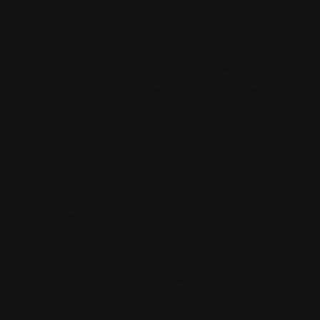
- Оптимизация привязки и в целом кода 
плагина. Плагин 
cкомпилирован для AMXX 1.8.2, AMXX 1.8.3 и 
для ReAMXX. Ключ от плагина сам 
перезапишется в файл fg_keys.ini и в нем 
будут находится все ключи от других 
плагинов. Все логи теперь пишутся на 
русском языке.
- добавлена возможность ставить модели на 
время
15.07.15
 - обновить .amxx
 - Немного изменена технология проверки 
ключей
 - Теперь есть отдельный файл настроек в 
amxmodx/data/fg_settings.ini(файл сам 
создастся при первом включении). В файле 
присутствует описание кваров, если хотите, 
можете изменить настройки. В этом же файле 
теперь прописывается почта для плагина 
FunGunUpdater
 - Всего 6 зеркал для проверки ключей
15.03.31
 - обновить .amxx
 - Исправлен баг с моделями по флагу z(все 
игроки)
15.03.05
 - обновить .amxx