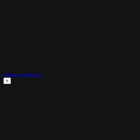
;		наведите прицел на объект(допустим на 
заложника), нажмите клавишу Z, в чате появится примерно
следующее:

;		72) hostage_entity. Где 72 - это номер 
объекта(нас это не интересует), а hostage_entity, это и
объекта

;	<путь_к_модели>

;		полный путь к модели

;		нельзя использовать модели из папки 
models/player/

"hostage_entity" "models/barney.mdl"

"hostage_entity" "models/hgrunt.mdl"

ultimate_models.txt
×
ultimate_models.txt
[ru]

MODELS_EXPIRED_HUD         = ВНИМАНИЕ! СРОК ДЕЙСТВИЯ ВА
МОДЕЛИ ИСТЕК!

MODELS_EXPIRED_LINE        = Истек срок модели. Строка 
ultimate_models.ini

MODELS_DIS_PLAYERS         = Выключены все [players] мо
MODELS_DIS_PLAYERS_EXPIRED = Выключены [players] модели
ограниченным сроком
