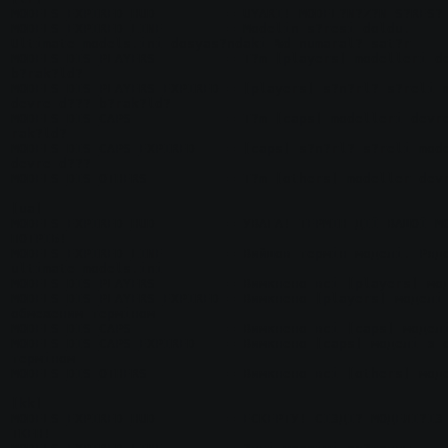
MODELS_EXPIRED_HUD         = UYARI! MODEL?N?Z?N S?RES? 
MODELS_EXPIRED_LINE        = Modelin s?resi doldu. 
Ultimate_models.ini dosyas?ndaki %d numaral? sat?r

MODELS_DIS_PLAYERS         = T?m [players] modelleri de
b?rak?ld?

MODELS_DIS_PLAYERS_EXPIRED = [players] s?n?rl? s?reli m
devre d??? b?rak?ld?

MODELS_DIS_CAPS            = T?m [caps] modelleri devr
rak?ld?

MODELS_DIS_CAPS_EXPIRED    = [caps] s?n?rl? s?reli mode
devre d???

MODELS_DIS_OTHERS          = T?m [others] modeller devr
[ua]

MODELS_EXPIRED_HUD         = УВАГА! ТЕРМІН ДІЇ ВАШОЇ МО
ПОТРІБ!

MODELS_EXPIRED_LINE        = Вийшов термін моделі. Рядо
ultimate_models.ini

MODELS_DIS_PLAYERS         = Вимкнено всі [players] мод
MODELS_DIS_PLAYERS_EXPIRED = Вимкнено [players] моделі 
обмеженим терміном

MODELS_DIS_CAPS            = Вимкнено всі [caps] моделі
MODELS_DIS_CAPS_EXPIRED    = Вимкнено [caps] моделі з о
терміном

MODELS_DIS_OTHERS          = Вимкнено всі [others] моде
[kk]

MODELS_EXPIRED_HUD         = ЕСКЕРТУ! СІЗДІ? МОДЕЛІ?ІЗ
ТКЕН!
