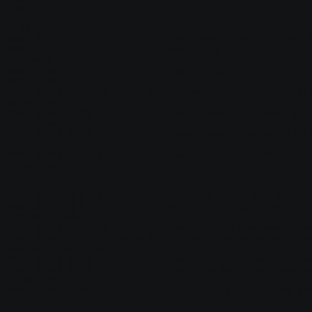
czone

[ro]

MODELS_EXPIRED_HUD         = AVERTISMENT! MODELUL T?U A
MODELS_EXPIRED_LINE        = Modelul a expirat. Linia #
ultimate_models.ini

MODELS_DIS_PLAYERS         = Toate modelele [players] s
dezactivate

MODELS_DIS_PLAYERS_EXPIRED = [players] modele cu durat?
dezactivate

MODELS_DIS_CAPS            = Toate modelele [caps] sunt
dezactivate

MODELS_DIS_CAPS_EXPIRED    = [caps] modele cu durat? li
dezactivate

MODELS_DIS_OTHERS          = Toate modelele [others] su
dezactivate

[sr]

MODELS_EXPIRED_HUD         = УПОЗОРЕЊЕ! ВАШ МОДЕЛ ЈЕ ИС
MODELS_EXPIRED_LINE        = Модел је истекао. Линија #
ultimate_models.ini

MODELS_DIS_PLAYERS         = Сви [players] модели су он
MODELS_DIS_PLAYERS_EXPIRED = [players] ограничени време
модели онемогућени

MODELS_DIS_CAPS            = Сви [caps] модели су онемо
MODELS_DIS_CAPS_EXPIRED    = [caps] ограничени временск
онемогућени

MODELS_DIS_OTHERS          = Сви [others] модели су оне
[tr]
