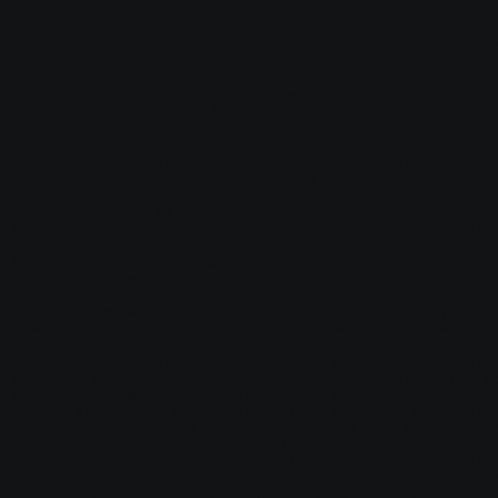
;	<break>

;		впишите в пятый аргумент слово "break", если 
хотите, чтобы игроку после этой шапки, не выдавались ос
"models/caps/ng_te.mdl"			"models/caps/ng_ct.mdl"			
"dt"		"0" "break" ; Новогодние шапки

"models/caps/ushanka.mdl"		
"models/caps/ushanka.mdl"		"STEAM"		"0" ; 
Простая шапка ушанка

"models/caps/supermancape.mdl"	"models/caps/supermancape.mdl"	
"l"			"0" ; Плащ супермэна

; Ниже модельки из плагина 
https://forums.alliedmods.net/showthread.php?t=223437

; Там всего 4 файла, но в каждом файле есть подмодели. 
Выбираются они полем <animate>

; Открываете модель прогой "Half-Life Model Viewer", сн
вкладка "Body Parts"

; В выпадающим списке "Sub-model" выбираете нужную моде
номер впишите после .mdl, разделяя символом : (смотрите
ниже)

; если вы используете анимированные модели, не обязател
cso_like_costumes, то чтобы была анимация, нужно так же
субмодель, даже если она всего лишь одна

;"models/cso_like_costumes/cso_like_costumes_back.mdl:4
"models/cso_like_costumes/cso_like_costumes_back.mdl:1"	
"l"	"0" ; На спину (крялья)

;"models/cso_like_costumes/cso_like_costumes_face.mdl:3
"models/cso_like_costumes/cso_like_costumes_face.mdl:2"	
"d"	"0" ; На лицо (свинья для Т, и панда для CT)
