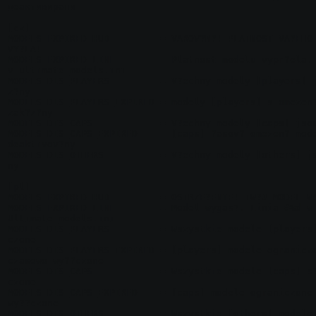
деактивирани

[cz]

MODELS_EXPIRED_HUD         = VAROV?N?! PLATNOST VA?EHO 
VY?LA!

MODELS_EXPIRED_LINE        = Platnost modelu vypr?ela. 
v ultimate_models.ini

MODELS_DIS_PLAYERS         = V?echny modely [players] 
z?ny

MODELS_DIS_PLAYERS_EXPIRED = modely [players] s omezen?
zak?z?ny

MODELS_DIS_CAPS            = V?echny modely [caps] jsou
MODELS_DIS_CAPS_EXPIRED    = [caps] ?asov? omezen? mode
deaktivov?ny

MODELS_DIS_OTHERS          = V?echny modely [others] j
ny

[pl]

MODELS_EXPIRED_HUD         = OSTRZE?ENIE! TW?J MODEL WA
MODELS_EXPIRED_LINE        = Model wygas?. Linia #%d w 
Ultimate_models.ini

MODELS_DIS_PLAYERS         = Wszystkie modele [players
czone

MODELS_DIS_PLAYERS_EXPIRED = [players] modele ograniczo
czasowo wy??czone

MODELS_DIS_CAPS            = Wszystkie modele [caps] s
czone

MODELS_DIS_CAPS_EXPIRED    = [caps] modele ograniczone 
wy??czone

MODELS_DIS_OTHERS          = Wszystkie [others] modele