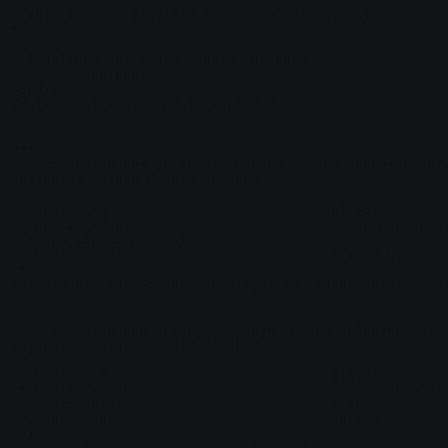
* This file is provided as is (no warranties).

*/

#if defined _ultimate_models_included

	#endinput

#endif

#define _ultimate_models_included

/**

 * Вызывается при установке модели. Можно заблокировать выдачу 
возвратив return PLUGIN_HANDLED

 * 

 * @param id				player

 * @param ident				номер модели из настроек 
(-1 при сбросе модели)

 * @param user_team			1:TE 2:CT

 */

forward ultimate_event_set_player(id, ident, user_team)
/**

 * Вызывается при установке шапки. Можно заблокировать выдачу 
возвратив return PLUGIN_HANDLED

 * 

 * @param id				player

 * @param ident				номер шапки из настроек

 * @param user_team			1:TE 2:CT

 * @param ent				entity

 */
