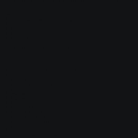
native ultimate_set_cap_model(id, ident, ent, model[], 
/**

 * Установить модель объекту

 *

 * @param classname

 * @param ident

 * @return

 */

native ultimate_set_other_model(classname[32], ident);

/**

 * Вернет данные из настроек [players]

 *

 * @param ident

 * @param model_te[]

 * @param model_ct[]

 * @param body_te

 * @param body_ct

 * @param skin_te

 * @param skin_ct

 * @param auth[]

 * @param expired

 * @param binding[]

 * @return

 */

native ultimate_get_data_models(ident, model_te[32], 