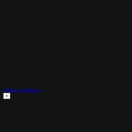
MODELS_EXPIRED_LINE        = ?????? ?????? ??? ??????? 
ultimate_models.ini ? ???? #%d

MODELS_DIS_PLAYERS         = ????? [players] ???? ?????
MODELS_DIS_PLAYERS_EXPIRED = [players] ????? ?????? ???
??????????

MODELS_DIS_CAPS            = ????? [caps] ???? ????????
MODELS_DIS_CAPS_EXPIRED    = [caps] ????? ?????? ???? ?
MODELS_DIS_OTHERS          = ????? [others] ???? ??????
[hi]

MODELS_EXPIRED_HUD         = ???????! ???? ???? ?????? 
??!

MODELS_EXPIRED_LINE        = ???? ?????? ?? ??? ??? 
ultimate_models.ini ??? ???? #%d

MODELS_DIS_PLAYERS         = ??? [players] ???? ????? ?
MODELS_DIS_PLAYERS_EXPIRED = [players] ????? ??? ?? ???
MODELS_DIS_CAPS            = ??? [caps] ???? ????? ???

MODELS_DIS_CAPS_EXPIRED    = [caps] ????? ??? ?? ???? ?
ultimate_models.inc
×
ultimate_models.inc
/* RU: Ultimate Models Functions

*

* by SKAJIbnEJIb

*
