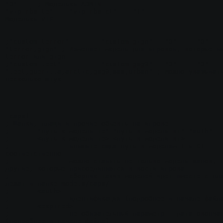
"0"	; Модельки ADMIN

"vip_rbs_te"	"vip_rbs_ct"	"t"			"0" ; 
Модельки VIP

;"custom_terror"	"custom_gign"	"0"	"0" 
"terror,gign" ; Изменяет модель для игроков, которые вы
terror или gign

;"custom_leet"		"custom_gsg9"	"0"	"0" 
"leet,guerilla,arctic,gsg9,sas,urban" ; Можно указывать
несколько штук

[caps]

; Шапки, плащи и прочие объекты на игроке

;	"путь_к_модели_те" "путь_к_модели_кт" "auth"

;	<путь_к_модели_те> <путь_к_модели_кт>

;		впишите сюда путь к моделям T и CT 
соответственно

;		можно ставить не только модели шапок, но и любые 
другие, которые присоединяются к кости игрока

;		сборник таких моделей идет вместе с плагином и 
лежат в папке models/caps/

;	<auth>

;		идентификация (подробнее в начале файла)

;	<expired>

;		не обязательный параметр - дата окончания 
(подробнее в начале файла)
