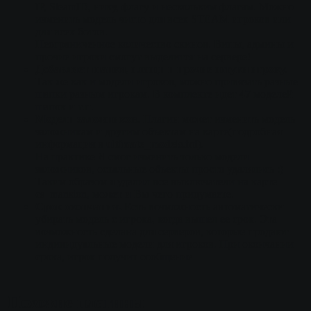
IP, SteamID, нику, флагу и нескольким флагам. Можно
изменить модель чисто для всех STEAM игроков или
для всех ботов.
Неограниченное количество скинов. Випы, админы и
прочие игроки смогут выделится на сервере!
Добавляет шапки, плащи и прочие штуки игроку.
Так же как и модели игроков, можно привязать разные
шапки разным игрокам. В комплекте идет
47
моделей
шапок и т.п.
Модели заложников.
Плагин может изменить модель
заложникам и другим объектам на карте(подробная
информация в
ultimate_models.ini
).
На практике Я смог изменить только модели
заложников, остальные объекты просто удалялись :)
Таким образом я удалил все выключатели на карте
cs_mansion, может и Вы чего придумаете.
Срок окончания.
Есть возможность автоматически
убирать модель с игрока, когда вышел ее срок. Эта
возможность сделана для серверов, которые продают
индивидуальные модели для игроков. При окончании
срока, игрок получит сообщение
Похожие плагины