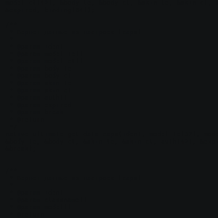
model_ct[42], &body_te, &body_ct, &skin_te, &skin_ct, a
&expired, binding[64]);

/**

 * Вернет данные из настроек [caps]

 *

 * @param ident

 * @param model_te[]

 * @param model_ct[]

 * @param body_te

 * @param body_ct

 * @param skin_te

 * @param skin_ct

 * @param auth[]

 * @param expired

 * @param break

 * @return

 */

native ultimate_get_data_caps(ident, model_te[32], mode
&body_te, &body_ct, &skin_te, &skin_ct, auth[42], &expi
&break);

/**

 * Вернет данные из настроек [caps]

 *

 * @param ident

 * @param classname[]

 * @param model[]

 * @return
