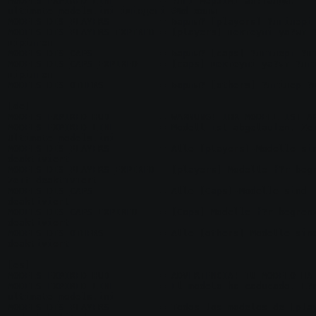
MODELS_EXPIRED_LINE        = ?лгі мерзімі ая?талды. 
ultimate_models.ini ішіндегі #%d жолы

MODELS_DIS_PLAYERS         = Барлы? [players] ?лгілері 
MODELS_DIS_PLAYERS_EXPIRED = [players] шектеулі уа?ыт 
шірілген

MODELS_DIS_CAPS            = Барлы? [caps] ?лгілері ?ші
MODELS_DIS_CAPS_EXPIRED    = [caps] шектеулі уа?ыт ?лг
шірілген

MODELS_DIS_OTHERS          = Барлы? [others] ?лгілер ?ш
[de]

MODELS_EXPIRED_HUD         = WARNUNG! IHR MODELL IST AB
MODELS_EXPIRED_LINE        = Modell ist abgelaufen. Zei
Ultimate_models.ini

MODELS_DIS_PLAYERS         = Alle [players]-Modelle sin
deaktiviert

MODELS_DIS_PLAYERS_EXPIRED = [players] Modelle f?r begr
Zeit deaktiviert

MODELS_DIS_CAPS            = Alle [Caps]-Modelle sind 
deaktiviert

MODELS_DIS_CAPS_EXPIRED    = [Caps] Modelle f?r begrenz
deaktiviert

MODELS_DIS_OTHERS          = Alle [others] Modelle sind
deaktiviert

[es]

MODELS_EXPIRED_HUD         = ADVERTENCIA! TU MODELO HA 
MODELS_EXPIRED_LINE        = El modelo ha caducado. L?n
ultimate_models.ini

MODELS_DIS_PLAYERS         = Todos los modelos de [pla