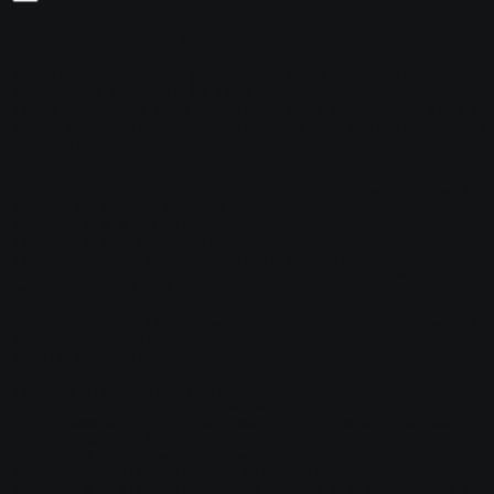
ultimate_models.cfg
// RU: Для перевода файлов плагина используйте серверну
консольную команду: fg_lang

// Лицензионный ключ вводить в файл amxmodx/data/fg_key
(если файла нет, он создастся сам при рестарте/смены ка
сервера)

// Покажет худ сообщение, что срок действия модели исте
// r g b  x y  time dhud

//	r g b - цвет

//	x y - координаты

//	time - как долго будет исчезать сообщение

//	dhud - 1 для использование DHUD сообщения 

models_expired_hud "255 0 0  -1.0 -1.0  10.0  1"

// Вести логи? (будет писать в обычные логи, если у игр
закончился срок)

models_logs "0"

// Квар отключает выдачу моделей прописанных в 
ultimate_models.ini (в том числе и их закачку)

// С помощью Cvar On Map можно их отключать например но
cvar_on_map.ini)

//	0 - включить модели

//	a - отключить все [players] модели

//	b - отключить только модели с ограниченном сроком в 