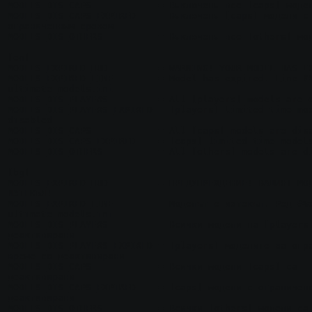
MODELS_DIS_CAPS            = Выключены все [caps] модел
MODELS_DIS_CAPS_EXPIRED    = Выключены [caps] модели с 
ограниченным сроком

MODELS_DIS_OTHERS          = Выключены все [others] мод
[en]

MODELS_EXPIRED_HUD         = WARNING! YOUR MODEL HAS EX
MODELS_EXPIRED_LINE        = Model has expired. Line #%
ultimate_models.ini

MODELS_DIS_PLAYERS         = All [players] models are d
MODELS_DIS_PLAYERS_EXPIRED = [players] limited time mod
disabled

MODELS_DIS_CAPS            = All [caps] models are disa
MODELS_DIS_CAPS_EXPIRED    = [caps] limited time models
MODELS_DIS_OTHERS          = All [others] models are di
[bg]

MODELS_EXPIRED_HUD         = ПРЕДУПРЕЖДЕНИЕ! ВАШИЯТ МОД
ИЗТЕКЪЛ!

MODELS_EXPIRED_LINE        = Моделът е изтекъл. Ред #%d
ultimate_models.ini

MODELS_DIS_PLAYERS         = Всички модели на [players]
деактивирани

MODELS_DIS_PLAYERS_EXPIRED = [players] моделите за огра
време са деактивирани

MODELS_DIS_CAPS            = Всички модели [caps] са 
деактивирани

MODELS_DIS_CAPS_EXPIRED    = [caps] модели с ограничено
деактивирани

MODELS_DIS_OTHERS          = Всички [others] модели са 