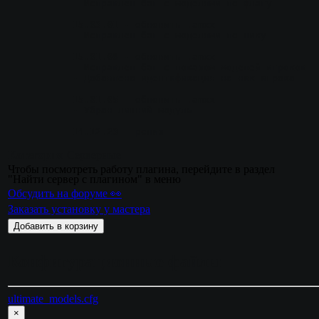
 - Исправлен баг с моделями по флагу
15.03.01
 - обновить .amxx
 - Исправлен баг с моделями по нику
15.01.08
 - обновить .amxx
 - Исправлен баг с показом моделей игроков
 - Добавлена идентификация на ник игрока
15.01.05
 - обновить .amxx
 - Убран лишний модуль
14.12.23
 - релиз
Категория
Серверные
Чтобы посмотреть работу плагина, перейдите в раздел
"Найти сервер с плагином" в меню
Обсудить на форуме 👀
Заказать установку у мастера
Добавить в корзину
Конфигурационные файлы
ultimate_models.cfg
×