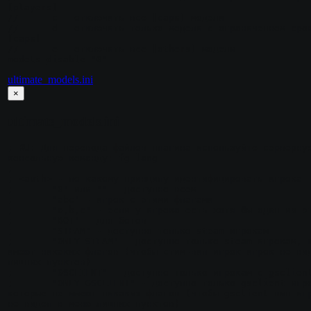
[players]

//	c - отключить все [caps] модели

//	d - отключить только модели с ограниченном сроком в 
[caps]

//	e - отключить все [others] модели

ultimate_models.ini
×
ultimate_models.ini
; RU: Для перевода файлов плагина используйте серверную
консольную команду: fg_lang

;

; <auth> - по какому принципу идентифицировать игрока

;	"0" или "" - доступно всем

;	"abc" - игрок с этими флагами

;	"a,b,c" - если у игрока есть хотя бы один из этих флагов

;	"BOT" - для ботов

;	"STEAM" - доступно только steam игрокам

;	"ONLY_STEAM" - доступно только steam игрокам, которые не 
имеют никаких флагов (чтобы стим-вип игрок игрок не вид
лишних пунктов)

;	"GSCLIENT" - доступно только игрокам с gsclient

;	"ONLY_GSCLIENT" - доступно только gsclient игрокам, 
которые не имеют никаких флагов (чтобы gsclient-вип игр
не видел в меню лишних пунктов)
