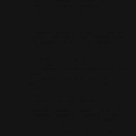
21.03.23
 - обновить .amxx и .ini
- релиз бета версии, юзерам беты 
достаточно обновить .amxx
20.09.26BETA
 - обновить .amxx и .ini
- теперь можно повесить на игрока 
несколько шапок (caps), плащей, хвостов и 
т.п.
- добавлен аргумент "break" для секции 
[caps], чтобы плагин после выдачи шапки не 
стал выдавать остальные для конкретных 
юзеров
- исправлен нюанс при окончании срока 
модели игрока, теперь плагин будет искать 
следующую разрешенную модель
- ТЕСТЕРАМ:
- - проверить окончание срока конкретной 
шапки
- - проверить окончания срока личной 
модели игрока, чтоб ему потом выдалась 
следующая разрешенная модель по списку
20.06.06
 - обновить .amxx
- добавили поддержку gamecms api 5.4+
19.09.20
 - обновить .amxx, .cfg и .ini
- добавили возможность указывать срок 
действия модели в человеческом формате 
(dd.mm.yy HH:MM)
- добавили квар models_logs (будет писать 
в лог, если у игрока закончился срок)