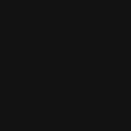
ultimate_models.ini

MODELS_DIS_PLAYERS         = Tutti i modelli [players] 
disabilitati

MODELS_DIS_PLAYERS_EXPIRED = [players] modelli a tempo 
disabilitati

MODELS_DIS_CAPS            = Tutti i modelli [caps] son
disabilitati

MODELS_DIS_CAPS_EXPIRED    = [caps] modelli a tempo lim
disabilitati

MODELS_DIS_OTHERS          = Tutti gli [others] modelli
disabilitati

[pt]

MODELS_EXPIRED_HUD         = AVISO! SEU MODELO EXPIROU!
MODELS_EXPIRED_LINE        = O modelo expirou. Linha #%
ultimate_models.ini

MODELS_DIS_PLAYERS         = Todos os modelos de [playe
desativados

MODELS_DIS_PLAYERS_EXPIRED = [players] modelos por temp
limitado desativados

MODELS_DIS_CAPS            = Todos os modelos [caps] es
desabilitados

MODELS_DIS_CAPS_EXPIRED    = [caps] modelos por tempo l
desativados

MODELS_DIS_OTHERS          = Todos os [others] modelos 
desativados

[bn]

MODELS_EXPIRED_HUD         = ???????! ????? ?????? ????
???? ????!
