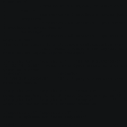
аналогично)

;		чтобы не менять модель, напишите default

;	<auth>

;		идентификация (подробнее в начале файла)

;	<expired>

;		не обязательный параметр - дата окончания 
(подробнее в начале файла)

;	<binding>

;		не обязательный параметр - привязка к выбранной 
модели игрока 
(terror,leet,guerilla,arctic,gign,gsg9,sas,urban,vip)

;		выдаст модель только в том случае, если 
оригинальная модель игрока совпадает

;"vip_rbs_te"	"vip_rbs_ct"	"STEAM_0:0:12345678"	
"31.08.19 15:00" ; Модель випа будет выдана на этот сти
указанного срока

;"default"		"default"		
"STEAM_0:0:12345678"	"0" ; Игроку с этим стим айди не будет 
изменена модель

;"vip_rbs_te"	"vip_rbs_ct"	"army:10"	"" ; У кого 
номер звания Army Ranks Ultimate больше или равен 10

;"vip_rbs_te"	"vip_rbs_ct"	"army:5"	"" ; Выдавать 
модели по званию нужно в порядке убывания

;"supersub:1:1"	"supersub:1:2"	"t"			"0" ; 
Модель с субмоделями "name:body:skin"

"admin_te"		"admin_ct"		"d"			