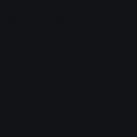
;"models/cso_like_costumes/cso_like_costumes_head.mdl:3
"models/cso_like_costumes/cso_like_costumes_head.mdl:1"	
"t"	"0" ; На голову (ушки для Т, и нимп для CT)

;"models/cso_like_costumes/cso_like_costumes_pelvis.mdl
"models/cso_like_costumes/cso_like_costumes_pelvis.mdl:
"q"	"0" ; Хвосты

[others]

; Остальные объекты на карте

; Тут подробнее опишу

; На картах существует множество разных объектов, на ко
можно сменить модель (например заложники)

; С помощью этой функции, на них можно заменить модель

; Если написать одну строчку "hostage_entity" 
"models/barney.mdl", то изменится только первый найденн
заложник на карте

; Соответственно в зависимости от количество объектов, 
изменить их все, нужно писать несколько строчек

; ВАЖНО! На практике я не смог найти объект(кроме залож
которого можно сменить модель. Объект просто удалялся :
; Таким способом я удалил выключатели на карте cs_mansi
и Вы что ни будь придумаете.

;	"classname" "путь_к_модели"

;	<classname>

;		имя объекта на карте

;		чтобы узнать имя объекта, чью модель Вы хотите 
изменить, забиндите команду: bind "z" "models_entity"
