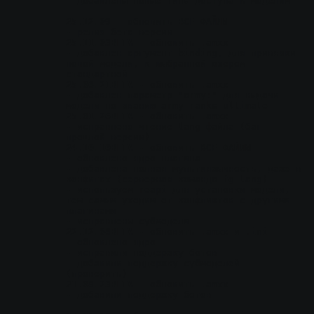
- добавлены новые типы доступа к моделям
25.12.09
 - обновить ВСЕ ФАЙЛЫ
- релиз бета версии
25.11.03BETA
 - обновить .amxx
- добавлен аргумент binding, для привязки 
новой модели, к выбранной юзером 
стандартной
25.06.21BETA
 - обновить .amxx
- добавлен параметр "army:" для выдачи 
модели по званию army ranks ultimate
25.01.26BETA
 - обновить .amxx
- исправлено чтение lang файла (баг 
прошлой версии)
24.10.10BETA
 - обновить ВСЕ ФАЙЛЫ
- обновлено ядро плагина
- добавлена полная мультиязычность, даже в 
конфигах (серверная команда fg_lang)
- используем reapi для установки модели, 
тем самым уходим от конфликтов с другими 
плагинами
- исправлены субмодели
22.12.08BETA
 - обновить .amxx и .ini
- обновлено ядро
- исправили поддержку ботов
- добавили поддержку субмоделей 
(проверить)
21.08.23BETA
 - обновить .amxx
- добавили поддержку ботов