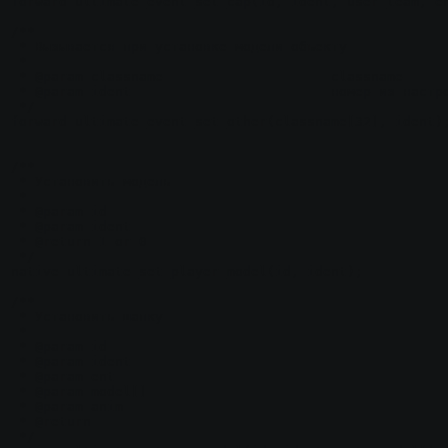
forward ultimate_event_set_cap(id, ident, user_team, en
/**

 * Вызывается при установке модели объекту

 * 

 * @param classname			classname

 * @param ident				номер из настроек

 */

forward ultimate_event_set_other(classname[32], ident);
/**

 * Установить модель

 *

 * @param id

 * @param ident

 * @return 1 or 0

 */

native ultimate_set_player_model(id, ident);

/**

 * Установить шапку

 *

 * @param id

 * @param ident

 * @param ent

 * @param model[]

 * @param anim

 * @return

 */
