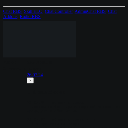
Chat RBS
,
Skill ELO
,
Chat Controller
,
AdminChat RBS
,
Chat
Addons
,
Radio RBS
Автор
SKAJIbnEJIb
Стоимость
195руб
26.07.24
×
Ultimate Models
26.07.24
 - обновить .amxx
- исправлен баг выдачи моделей игроков от 
предыдущего обновления
26.07.23
 - обновить .amxx и .ini
- fix проверки на reapi