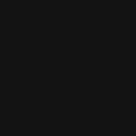
n deshabilitados

MODELS_DIS_PLAYERS_EXPIRED = [players] modelos de tiemp
limitado deshabilitados

MODELS_DIS_CAPS            = Todos los modelos [caps] e
deshabilitados

MODELS_DIS_CAPS_EXPIRED    = [caps] modelos por tiempo 
deshabilitados

MODELS_DIS_OTHERS          = Todos los [others] modelos
deshabilitados

[fr]

MODELS_EXPIRED_HUD         = AVERTISSEMENT! VOTRE MOD?L
EXPIR?!

MODELS_EXPIRED_LINE        = Le mod?le a expir?. Ligne 
Ultimate_models.ini

MODELS_DIS_PLAYERS         = Tous les mod?les de [playe
d?sactiv?s

MODELS_DIS_PLAYERS_EXPIRED = [players] mod?les ? dur?e 
d?sactiv?s

MODELS_DIS_CAPS            = Tous les mod?les [caps] s
sactiv?s

MODELS_DIS_CAPS_EXPIRED    = [caps] mod?les ? dur?e li
sactiv?s

MODELS_DIS_OTHERS          = Tous les [others] mod?les
sactiv?s

[it]

MODELS_EXPIRED_HUD         = ATTENZIONE! IL TUO MODELLO
SCADUTO!

MODELS_EXPIRED_LINE        = Il modello ? scaduto. Riga