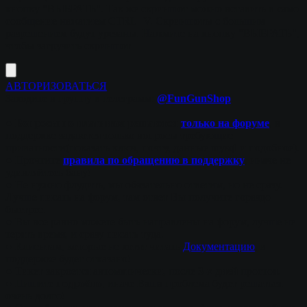
кнопку "ВЫБРАТЬ". Так же скриншот можно вставить в само
сообщение нажатием CTRL+V. Скриншоты с большим
разрешением будут урезаны.
Нажмите на кнопку "ВЫБРАТЬ",
чтобы загрузить скриншот
АВТОРИЗОВАТЬСЯ
Заходите в группу в телеграмм:
@FunGunShop
.
●
Вопросы по плагинам решаются
только на форуме
, в
поддержке задаются только вопросы требующие
приватности(показать ключ, почту, данные mysql и подобное).
●
Прочтите
правила по обращению в поддержку
, иначе не
удивляйтесь бану!
●
Не нужно флудить, мы обязательно ответим, но не сразу.
Лучше писать на форум, там ответ Вы получите гораздо
быстрее.
●
Вы все равно можете быть направлены на форум, лучше не
терять время, и сразу писать туда.
●
Клиентам, которые не хотят читать
Документацию
, в
поддержке будет отказано!
●
Тикет закроется автоматически, после
3-х дней
простоя.
●
Пишите
подробно
, иначе Ваша проблема будет решаться
очень долго!