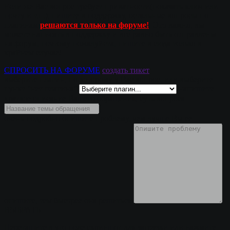
Если же Вас вопрос требует приватности(показать ключ или
почту и т.п.), пишите в поддержку, остальные вопросы по
плагинам
решаются только на форуме!
. Это важно, вы
можете написать в поддержку и все равно
быть отправлены
на форум
, поэтому пожалуйста, пишите в сюда только в
крайнем случае!
СПРОСИТЬ НА ФОРУМЕ
создать тикет
выберите плагин, по которому у Вас вопрос, или выберите
пункт "нет плагина"
напишите
краткое описание Вашего обращения, суть вопроса
очень подробно опишите проблему, чем лучше Вы ее
опишите, тем быстрее она решиться
ВЫБРАТЬ
Перетащите в это поле скриншот для загрузки или нажмите