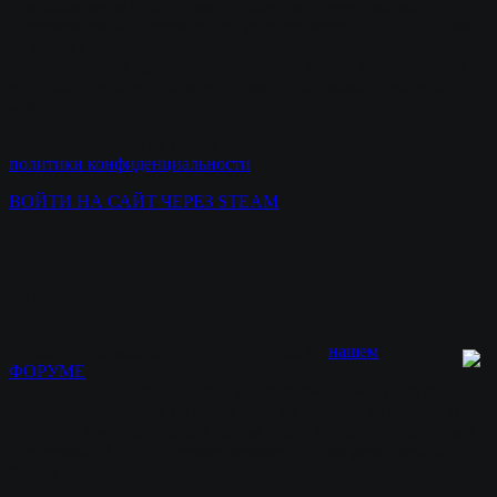
Для обращения в поддержку, нужно авторизироваться.
Авторизация на нашем сайте проходит через STEAM. Нажав
на кнопку ниже, Вас перекинет на официальный сайт
steamcommunity, где Вы должны зайти в свой аккаунт, после
чего Вас перекинет обратно к нам, и Вы сможете написать
нам!
Авторизовываясь на нашем сайте, Вы принимаете условия
политики конфиденциальности
ВОЙТИ НА САЙТ ЧЕРЕЗ STEAM
Новый тикет (Магазин
плагинов)
Пожалуйста, задавайте Ваши вопросы на
нашем
ФОРУМЕ
.
Другие пользователи с такой же проблемой смогут ее решить,
просто наткнувшись на Вашу тему на форуме, да и ответ Вы
получите быстрее, так как на там сидит больше народу, чем в
поддержке. И я в поддержку захожу в 10 раз реже, чем на
форум